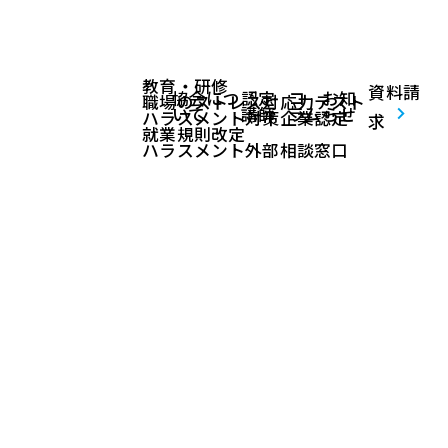
教育・研修
資料請
協会につ
認定
コ
お知
職場のストレス対応力テスト
いて
講師
ラム
らせ
ハラスメント対策企業認定
求
就業規則改定
ハラスメント外部相談窓口