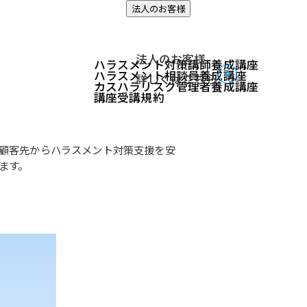
法人のお客様
法人のお客様
ハラスメント対策講師養成講座
ハラスメント相談員養成講座
詳しくはこちら
カスハラリスク管理者養成講座
講座受講規約
師を養成します
豊富な知識と経験を持つ専門家です。
顧客先からハラスメント対策支援を安
ます。