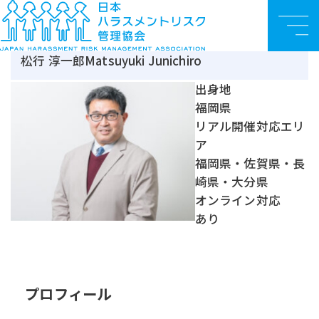
認定講師
TOP
認定講師
松行 淳一郎
メ
ニ
松行 淳一郎
Matsuyuki Junichiro
ュ
ー
出身地
福岡県
リアル開催対応エリ
ア
福岡県・佐賀県・長
崎県・大分県
オンライン対応
あり
プロフィール