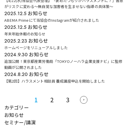
【4/22(水)当協会代表登壇】「褒めたつもりがハラスメントに？」善意
がリスクに変わる～無自覚な加害者を生ませない指導の具体策～
お知らせ
2025.12.5
ABEMA Primeにて当協会のInstagramが紹介されました
お知らせ
2025.12.5
年末年始休暇のお知らせ
お知らせ
2025.2.23
ホームページをリニューアルしました
お知らせ
2024.9.30
追加公開！東京都産業労働局「TOKYOノーハラ企業支援ナビ」に監修
動画が公開されました
お知らせ
2024.8.20
【第2回】ハラスメント相談員 養成講座申込を開始しました
1
2
3
投
>
稿
カテゴリー
の
お知らせ
ペ
セミナー/講演