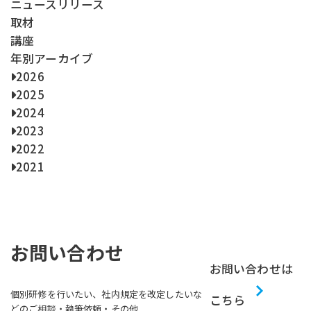
ー
ニュースリリース
ジ
取材
送
講座
り
年別アーカイブ
2026
2025
2024
2023
2022
2021
お問い合わせ
お問い合わせは
個別研修を行いたい、社内規定を改定したいな
こちら
どのご相談・執筆依頼・その他