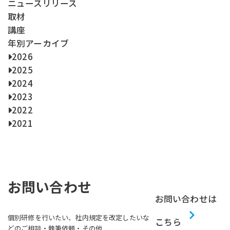
ー
ニュースリリース
ジ
取材
送
講座
り
年別アーカイブ
2026
2025
2024
2023
2022
2021
お問い合わせ
お問い合わせは
個別研修を行いたい、社内規定を改定したいな
こちら
どのご相談・執筆依頼・その他