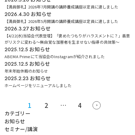
【満員御礼】2026年7月開講の講師養成講座は定員に達しました
お知らせ
2026.4.30
【満員御礼】2026年5月開講の講師養成講座は定員に達しました
お知らせ
2026.3.27
【4/22(水)当協会代表登壇】「褒めたつもりがハラスメントに？」善意
がリスクに変わる～無自覚な加害者を生ませない指導の具体策～
お知らせ
2025.12.5
ABEMA Primeにて当協会のInstagramが紹介されました
お知らせ
2025.12.5
年末年始休暇のお知らせ
お知らせ
2025.2.23
ホームページをリニューアルしました
1
2
…
4
投
>
稿
カテゴリー
の
お知らせ
ペ
セミナー/講演