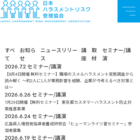
お知らせ
TOP
お知らせ
セミナー/講演
メ
ニ
ュ
ー
すべ
お知ら
ニュースリリー
講
取
セミナー/講
て
せ
ス
座
材
演
セミナー/講演
2026.7.2
【8月4日開催 無料セミナー】職場のスメルハラスメント実態調査から
読み解く ～約2人に1人が業務影響を経験、企業が今考えるべき対策と
は～
セミナー/講演
2026.6.26
7月29日開催【無料セミナー】 東京都カスタマーハラスメント防止対
策推進事業
セミナー/講演
2026.6.24
広島県人権啓発指導者養成研修会「ヒューマンライツ夏セミナー」参
加者募集
セミナー/講演
2026.6.19