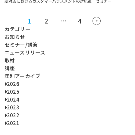
話対応におけるカスタマーハラスメントの対応策」セミナー
1
2
…
4
投
>
稿
カテゴリー
の
お知らせ
ペ
セミナー/講演
ー
ニュースリリース
ジ
取材
送
講座
り
年別アーカイブ
2026
2025
2024
2023
2022
2021