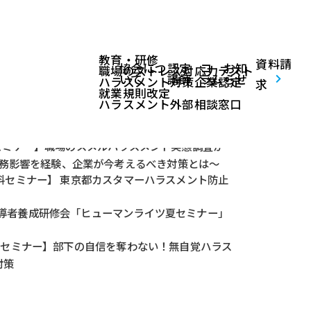
教育・研修
資料請
協会につ
認定
コ
お知
職場のストレス対応力テスト
いて
講師
ラム
らせ
ハラスメント対策企業認定
求
就業規則改定
ハラスメント外部相談窓口
料セミナー】職場のスメルハラスメント実態調査か
業務影響を経験、企業が今考えるべき対策とは～
料セミナー】 東京都カスタマーハラスメント防止
導者養成研修会「ヒューマンライツ夏セミナー」
無料セミナー】部下の自信を奪わない！無自覚ハラス
対策