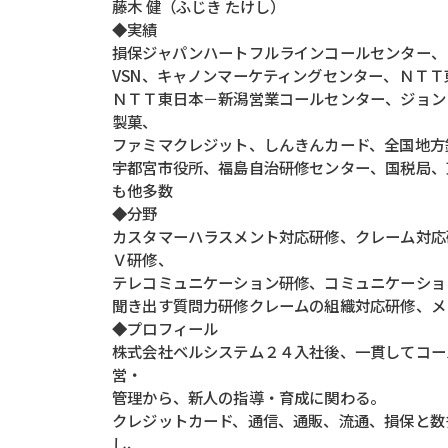
藤木 健（ふじき たけし）
◆実績
損保ジャパンハートフルラインコールセンター、
VSN、キャノンマーケティングセンター、ＮＴ
ＮＴＴ東日本－新潟営業コールセンター、ジョン
製菓、
ファミマクレジット、しんきんカード、全国地方
宇都宮市役所、福島自治研修センター、国税局、
も他多数
◆分野
カスタマーハラスメント対応研修、クレーム対応
Ｖ研修、
テレコミュニケーション研修、コミュニケーショ
聞き出す質問力研修クレームの組織対応研修、メ
◆プロフィール
株式会社ベルシステム２４入社後、一貫してコー
営・
管理から、新人の指導・育成に関わる。
クレジットカード、通信、通販、流通、損保と数
し、