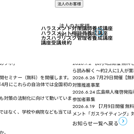
法人のお客様
ント対策実務のツボ」
法人のお客様
ハラスメント対策講師養成講座
ハラスメント相談員養成講座
詳しくはこちら
カスハラリスク管理者養成講座
講座受講規約
関連記事
のツボ」
【8月4日開催 無
2026.7.2
ら読み解く ～約2人に1人が
開セミナー（無料）を開催します。
7月29日開催【無
2026.6.26
年4月にこれらの自治体では全国初の
対策推進事業
広島県人権啓発指
2026.6.24
も対策の法制化に向けて動いていま
参加者募集
【7月9日開催 
2026.6.19
ではなく、学校や病院なども当ては
メント「ガスライティング」
お知らせ一覧へ戻る
か。