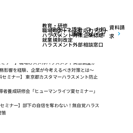
教育・研修
資料請
協会につ
認定
コ
お知
職場のストレス対応力テスト
いて
講師
ラム
らせ
ハラスメント対策企業認定
求
就業規則改定
ハラスメント外部相談窓口
料セミナー】職場のスメルハラスメント実態調査か
業務影響を経験、企業が今考えるべき対策とは～
料セミナー】 東京都カスタマーハラスメント防止
導者養成研修会「ヒューマンライツ夏セミナー」
無料セミナー】部下の自信を奪わない！無自覚ハラス
対策