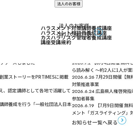
法人のお客様
についてプレスリリースしました
法人のお客様
ハラスメント対策講師養成講座
ハラスメント相談員養成講座
詳しくはこちら
カスハラリスク管理者養成講座
講座受講規約
関連記事
リリースしました
【8月4日開催 無
2026.7.2
ら読み解く ～約2人に1人が
業ストーリーをPRTIMESに掲載
7月29日開催【無
2026.6.26
対策推進事業
え、認定講師として各地で活躍して
広島県人権啓発指
2026.6.24
参加者募集
講師養成を行う「一般社団法人日本
【7月9日開催 
2026.6.19
メント「ガスライティング」
お知らせ一覧へ戻る