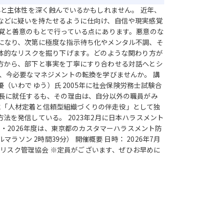
と主体性を深く蝕んでいるかもしれません。 近年、
などに疑いを持たせるように仕向け、自信や現実感覚
覚と善意のもとで行っている点にあります。悪意のな
になり、次第に極度な指示待ち化やメンタル不調、そ
体的なリスクを掘り下げます。どのような関わり方が
方から、部下と事実を丁寧にすり合わせる対話へとシ
、今必要なマネジメントの転換を学びませんか。 講
（いわで ゆう）氏 2005年に社会保険労務士試験合
所長に就任するも、その理由は、自分以外の職員がみ
年に「人材定着と信頼型組織づくりの伴走役」として独
を発信している。 2023年2月に日本ハラスメント
・2026年度は、東京都のカスタマーハラスメント防
ン 2時間39分） 開催概要 日時： 2026年7月
スメントリスク管理協会 ※定員がございます、ぜひお早めに