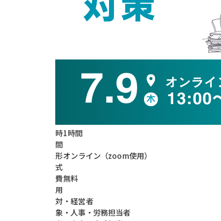
時
1時間
間
形
オンライン（zoom使用）
式
費
無料
用
対
・経営者
象
・人事・労務担当者