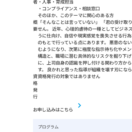
者
・人事・育成担当
・コンプライアンス・相談窓口
そのほか、このテーマに関心のある方
概
「そんなことは言っていない」 「君の受け取
要
せん。 近年、心理的虐待の一種としてビジネ
うに仕向け、自信や現実感覚を喪失させる行為
のもとで行っている点にあります。 悪意のな
むようになり、次第に極度な指示待ち化やメン
構造と、職場に潜む具体的なリスクを掘り下げ
に、上司自身の認識を押し付ける関わり方から
す。 良かれと思った指導が組織を壊す刃にな
資
資格発行の対象ではありません
格
発
行
お申し込みはこちら
プログラム