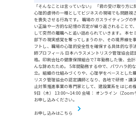
「そんなことは言っていない」 「君の受け取り方に
心理的虐待の一種としてビジネスの現場でも問題視
を喪失させる行為です。 職場のガスライティングの
い正論や一方的な記憶の否定が繰り返されることで
して突然の離職へと追い詰められていきます。 本セ
部下の現実感覚を奪ってしまうのか、その境界線を
フトし、職場の心理的安全性を確保する具体的な手法
師プロフィール 日本ハラスメントリスク管理協会認定
格。印刷会社の健康保険組合で7年勤務した後、会
んな辞めたため。 5年間勤務する中で、パワハラ的な
立。組織の仕組みづくりや、心理学をベースとした職
リスク管理協会の認定講師となり、各地で研修・講演
止対策推進事業の専門家として、建設業系をはじめ複数の
9日（木） 13:00〜14:00 会場： オンライン（
お申し込みください。
お申し込みはこちら