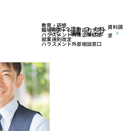
教育・研修
資料請
協会につ
認定
コ
お知
職場のストレス対応力テスト
いて
講師
ラム
らせ
ハラスメント対策企業認定
求
就業規則改定
ハラスメント外部相談窓口