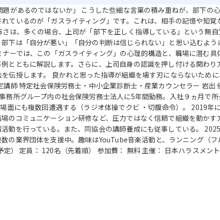
問題があるのではないか」 こうした些細な言葉の積み重ねが、部下の心
されているのが「ガスライティング」です。これは、相手の記憶や知覚
怖さは、多くの場合、上司が「部下を正しく指導している」という無自
、部下は「自分が悪い」「自分の判断は信じられない」と思い込むよう
ミナーでは、この「ガスライティング」の心理的構造と、職場に潜む具
事例とともに解説します。さらに、上司自身の認識を押し付ける関わり
を伝授します。 良かれと思った指導が組織を壊す刃にならないために
講師 特定社会保険労務士・中小企業診断士・産業カウンセラー 岩出 優
計事務所グループ内の社会保険労務士法人に5年間勤務。入社９ヵ月で
場面にも複数回遭遇する（ラジオ体操でクビ ・切腹命令）。 2019
場のコミュニケーション研修など、圧力ではなく信頼で組織を動かす方法
活動を行っている。また、同協会の講師養成にも従事している。 2025
業界団体を支援中。趣味はYouTube音楽活動と、ランニング（フルマラソ
Zoom予定） 定員： 120名（先着順） 参加費： 無料 主催： 日本ハラ