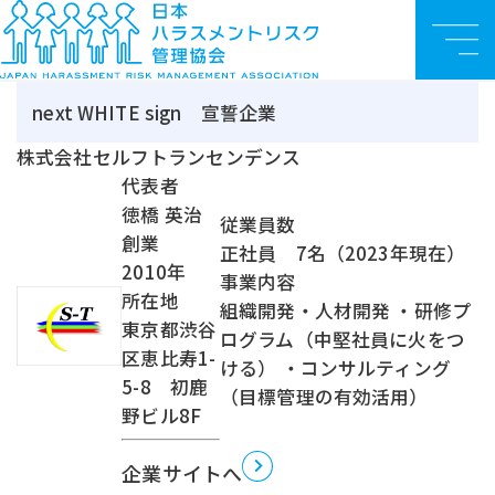
ハラスメント対策企業認定
認定企業
T
法人のお
ハラスメント対策
ハラスメント対策企業認定
株式会社セルフトラン
メ
OP
客様
企業認定
認定企業一覧
センデンス
ニ
ュ
next WHITE sign 宣誓企業
ー
株式会社セルフトランセンデンス
代表者
徳橋 英治
従業員数
創業
正社員 7名（2023年現在）
2010年
事業内容
所在地
組織開発・人材開発 ・研修プ
東京都渋谷
ログラム（中堅社員に火をつ
区恵比寿1-
ける） ・コンサルティング
5-8 初鹿
（目標管理の有効活用）
野ビル8F
企業サイトへ