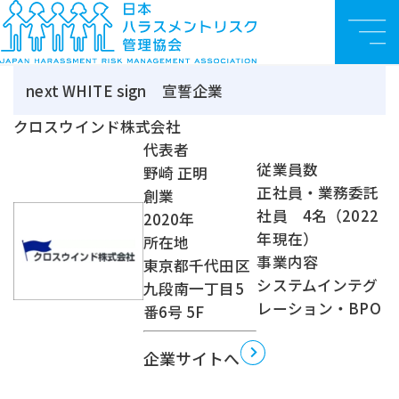
ハラスメント対策企業認定
認定企業
TO
法人のお
ハラスメント対策企
ハラスメント対策企業認定認
クロスウインド株
メ
P
客様
業認定
定企業一覧
式会社
ニ
ュ
next WHITE sign 宣誓企業
ー
クロスウインド株式会社
代表者
従業員数
野崎 正明
正社員・業務委託
創業
社員 4名（2022
2020年
年現在）
所在地
事業内容
東京都千代田区
システムインテグ
九段南一丁目5
レーション・BPO
番6号 5F
企業サイトへ