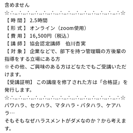
含めません
☆∴..∴..∴..∴..∴..∴..∴..∴..∴..∴..∴..∴..∴..∴☆
【 時 間 】 2.5時間
【 形 式 】 オンライン（zoom使用）
【 費 用 】 16,500円（税込）
【 講 師 】 協会認定講師 伯川杏実
【 対 象 】 企業などで、部下を持つ管理職の方後輩の
指導をする立場にある方
※その他、ご興味のある方はどなたでもご受講いただ
けます。
【受講証明】 この講座を修了された方は「合格証」を
発行します。
☆∴..∴..∴..∴..∴..∴..∴..∴..∴..∴..∴..∴..∴..∴☆
パワハラ、セクハラ、マタハラ・パタハラ、ケアハ
ラ…
そもそもなぜハラスメントがダメなのか？から考えま
す。